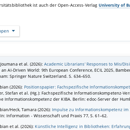
rsitätsbibliothek ist auch der Open-Access-Verlag
University of 
appen
Joumana et al. (2026):
Academic Librarians’ Responses to Mis/Dis
in an AI-Driven World: 9th European Conference, ECIL 2025, Bamb
ham: Springer Nature Switzerland. S. 634–650.
bian (2026):
Positionspapier: Fachspezifische Informationskompet
r, Stefan et al. (Hg.): Fachspezifische Informationskompetenz-Ver
e Informationskompetenz der KIBA. Berlin: edoc-Server der Humbol
abian/Heck, Tamara (2026):
Impulse zu Informationskompetenz im Ze
 In: Information - Wissenschaft und Praxis 77, S. 61–62.
bian et al. (2026):
Künstliche Intelligenz in Bibliotheken: Erfa