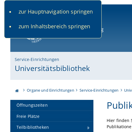
zur Hauptnavigation springen
www.uni-bamberg.de
univis.uni-bamberg.de
fis.u
zum Inhaltsbereich springen
Universität Bamberg
Service-Einrichtungen
Universitätsbibliothek
Organe und Einrichtungen
Service-Einrichtungen
Univ
Publi
Öffnungszeiten
Freie Plätze
Hier finden 
Publikation
Teilbibliotheken