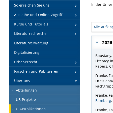
In der Unive
So erreichen Sie uns
Ausleihe und Online-Zugriff
Kurse und Tutorials
Alle aufkl
Literaturrecherche
2026
Literaturverwaltung
Digitalisierung
Boustany, 
Literacy 
Urheberrecht
Papers. C
Forschen und Publizieren
Franke, Fa
Über uns
Dreisiebne
Fachgrupp
Abteilungen
Franke, F
UB-Projekte
Bamberg
.
UB-Publikationen
Franke, Fa