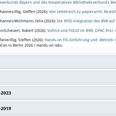
ksverbunds Bayern und des Kooperativen Bibliotheksverbunds Be
ohannes/Illig, Steffen (2026):
Von zettelreich zu papierarm!: Beste
Johannes/Wichmann, Felix (2026):
Die RFID-Integration des BVB a
ffen/Scheuerl, Robert (2026):
VuFind und FOLIO im BVB: OPAC first – 
fanie/Illig, Steffen (2026):
Hands-on FIS-Einführung und -Betrieb: P
oCon in Berlin 2026 / Hands-on labs.
abian/Raumel, Frank (2025a):
Schulbibliotheken brauchen Förderu
abian/Raumel, Frank (2025b):
Schulbibliotheken schaffen Bildungs
Sarah et al. (2024):
In wenigen Schritten zur Zweitveröffentlichun
-2023
ga/Kühner, Janina (2025):
Bibliotheken: Wissenschaftliche Bibliot
nsservices
. Zenodo.
iteraturvermittlung. Berlin, Heidelberg: J.B. Metzler. S. 1–5.
r, Stefan et al. (2024):
Mis-, Des-, Fake-, et al. – Wo sieht die B
anziska et al. (2023):
„Selbstverbucher, Magazinbestellung, Leihver
-2019
ffen/Scheuerl, Robert (2025):
Neuer OPAC in Bayern: Nachhaltiger B
gen?: Eine zusammenfassende Bilanz des gleichnamigen Panels
 In: BIT Online 26, S. 159–165.