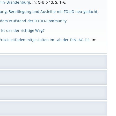
rlin-Brandenburg
. In: O-bib 13, S. 1–6.
llung, Bereitlegung und Ausleihe mit FOLIO neu gedacht
.
uf dem Prüfstand der FOLIO-Community
.
Ist das der richtige Weg?
.
raxisleitfaden mitgestalten im Lab der DINI AG FIS
. In:
ng
. In: BuB 77, S. 588–589.
chancen für alle
. In: BuB 77, S. 184–187.
g: Ein Leitfaden für Mitarbeiter:innen in
heken
. In: Jürgensen, Christoph/Ingold, Julia (Hg.):
ibliotheks- und Informationswissenschaft Herausforderungen
kehrsordnung... Hä?!“ – „Man sagt nicht ‚Hä?!‘, das heißt
etrieb von VuFind im BVB
. KOBV.
 beim Jubiläumssymposium 75-Jahre DGI am 15.