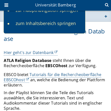
Universität Bamberg
zur Hauptnavigation springen
Sie befinden sich hier:
zum Inhaltsbereich springen
www.uni-bamberg.de
Online-Tutorial: ATLA Religion Datab
ase
univis.uni-bamberg.de
fis.uni-bamberg.de
Hier geht's zur Datenbank
ATLA Religion Database
steht Ihnen über die
Rechercheoberfläche
EBSCOhost
zur Verfügung.
EBSCO bietet
Tutorials für die Rechercheoberfläche
EBSCOhost
an, welche die Bedienung der Plattform
erläutern.
In der Playlist können Sie die Teile des Tutorials
auswählen, die Sie interessieren. Text und
Audiokommentar dieser Tutorials sind in englischer
Sprache.