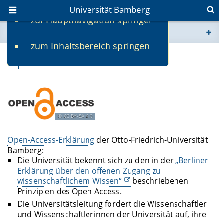
Universität Bamberg
zur Hauptnavigation springen
Sie befinden sich hier:
zum Inhaltsbereich springen
www.uni-bamberg.de
Open-Access-Publizieren
univis.uni-bamberg.de
fis.uni-bamberg.de
CC BY-SA 4.0
Open-Access-Erklärung
der Otto-Friedrich-Universität
Bamberg:
Die Universität bekennt sich zu den in der
„Berliner
Erklärung über den offenen Zugang zu
wissenschaftlichem Wissen“
beschriebenen
Prinzipien des Open Access.
Die Universitätsleitung fordert die Wissenschaftler
und Wissenschaftlerinnen der Universität auf, ihre