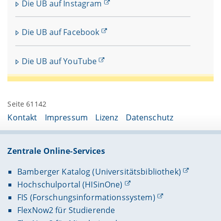
Die UB auf Instagram
Directory of Open Access Journals (DOAJ)
-
Filter "without fees" + “author retains all rights”
Die UB auf Facebook
Verlage:
EDCH-Registry
Die UB auf YouTube
Die Universitätsbibliothek Bamberg bietet Ihnen
folgende Möglichkeit im Diamond Open Access zu
publizieren:
Seite 61142
Im Universitätsverlag
University of Bamberg
Press
(OA-Bücher und OA-Zeitschriften)
Kontakt
Impressum
Lizenz
Datenschutz
Im
institutionellen Repositorium
innerhalb des
Forschungsinformationssystem (FIS)
Zentrale Online-Services
Bamberger Katalog (Universitätsbibliothek)
Hochschulportal (HISinOne)
FIS (Forschungsinformationssystem)
FlexNow2 für Studierende