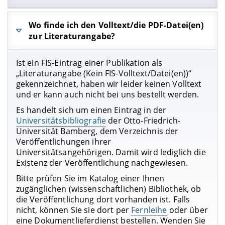
Das FIS ist das
F
orschungs
i
nformations
s
ystem
Wo finde ich den Volltext/die PDF-Datei(en)
der Otto-Friedrich-Universität Bamberg. Hier
zur Literaturangabe?
erhalten Sie einen zusammenhängenden
Überblick über die vielfältigen
Ist ein FIS-Eintrag einer Publikation als
Forschungsaktivitäten und -ergebnisse aus dem
„Literaturangabe (Kein FIS-Volltext/Datei(en))“
gesamten Fächerspektrum der Otto-Friedrich-
gekennzeichnet, haben wir leider keinen Volltext
Universität und ihrer An-Institute.
und er kann auch nicht bei uns bestellt werden.
Das FIS beinhaltet Informationen zu
Publikationen
Es handelt sich um einen Eintrag in der
,
Projekten
,
Forschungsdaten
und
Universitätsbibliografie
der Otto-Friedrich-
Auszeichnungen
von
Universitätsangehörigen
Universität Bamberg, dem Verzeichnis der
sowie
Einrichtungen
der Universität. Es ist
Veröffentlichungen ihrer
gleichzeitig Universitätsbibliografie für
Universitätsangehörigen. Damit wird lediglich die
Publikationen und Forschungsdaten sowie das
Existenz der Veröffentlichung nachgewiesen.
institutionelle Repositorium
, in dem
wissenschaftliche Publikationen von Mitgliedern
Bitte prüfen Sie im Katalog einer Ihnen
der Universität veröffentlicht werden.
zugänglichen (wissenschaftlichen) Bibliothek, ob
die Veröffentlichung dort vorhanden ist. Falls
nicht, können Sie sie dort per
Fernleihe
oder über
eine Dokumentlieferdienst bestellen. Wenden Sie