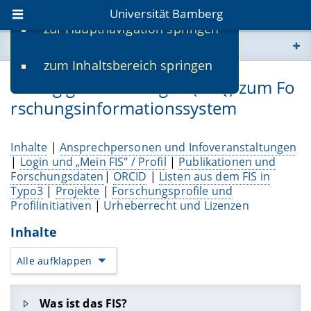
Universität Bamberg
zur Hauptnavigation springen
Sie befinden sich hier:
zum Inhaltsbereich springen
www.uni-bamberg.de
Häufig gestellte Fragen (FAQ) zum Fo
rschungsinformationssystem
univis.uni-bamberg.de
fis.uni-bamberg.de
Inhalte
|
Ansprechpersonen und Infoveranstaltungen
|
Login und „Mein FIS" / Profil
|
Publikationen und
Forschungsdaten
|
ORCID
|
Listen aus dem FIS in
Typo3
|
Projekte
|
Forschungsprofile und
Profilinitiativen
|
Urheberrecht und Lizenzen
Inhalte
Alle aufklappen
Was ist das FIS?