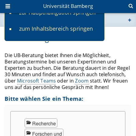
Universität Bamberg
zur Hauptnavigation springen
Sie befinden sich hier:
zum Inhaltsbereich springen
www.uni-bamberg.de
UB-Beratung
univis.uni-bamberg.de
Die UB-Beratung bietet Ihnen die Möglichkeit,
Beratungstermine bei unseren Expertinnen und
fis.uni-bamberg.de
Experten zu buchen. Die Beratung dauert in der Regel
30 Minuten und findet auf Wunsch auch telefonisch,
über
Microsoft Teams
oder in
Zoom
statt. Wir freuen
uns auf das persönliche Gespräch mit Ihnen!
Bitte wählen Sie ein Thema: