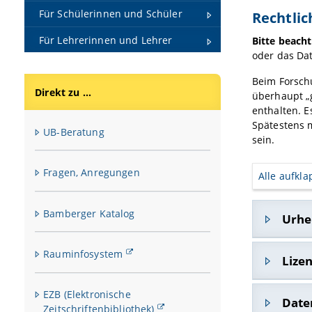
Für Schülerinnen und Schüler
Rechtli
Für Lehrerinnen und Lehrer
Bitte beacht
oder das Da
Beim Forsch
Direkt zu ...
überhaupt „g
enthalten. E
Spätestens m
UB-Beratung
sein.
Fragen, Anregungen
Alle aufkl
Bamberger Katalog
Urhe
Rauminfosystem
Ob Forsch
Lize
urheberre
insbesond
EZB (Elektronische
Für die V
hinausgeh
Date
Zeitschriftenbibliothek)