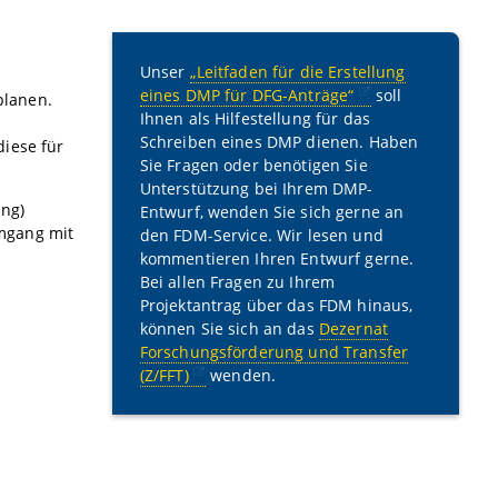
hen Union. Es ist auf sieben Jahre angelegt und löst
gen.
 die Nachnutzung der Forschungsdaten möglich.
hen, nicht-kommerziellen Repositorium erfolgen.
Unser
„Leitfaden für die Erstellung
reibung.
 Verfügung gestellt.
eines DMP für DFG-Anträge“
soll
nen zu validieren, sind so zeitnah wie möglich zu
planen.
g und zur Beschreibung des Umgangs mit
Forschungsdaten
Ihnen als Hilfestellung für das
tlichung angegeben sind.
Schreiben eines DMP dienen. Haben
diese für
olgen. Dabei ist ein PID erforderlich, Metadaten müssen
 des BMBF
Sie Fragen oder benötigen Sie
 CC-0 (oder äquivalenter Lizenz) veröffentlicht werden.
Unterstützung bei Ihrem DMP-
ichend.
ung)
Entwurf, wenden Sie sich gerne an
er Veröffentlichung der zugehörigen Textpublikation.
mgang mit
den FDM-Service. Wir lesen und
finiert.
kommentieren Ihren Entwurf gerne.
Bei allen Fragen zu Ihrem
ien
gehalten werden. Ausnahmen von der
Projektantrag über das FDM hinaus,
ür das FDM können angerechnet werden. Einzelne Calls
können Sie sich an das
Dezernat
Forschungsförderung und Transfer
(Z/FFT)
wenden.