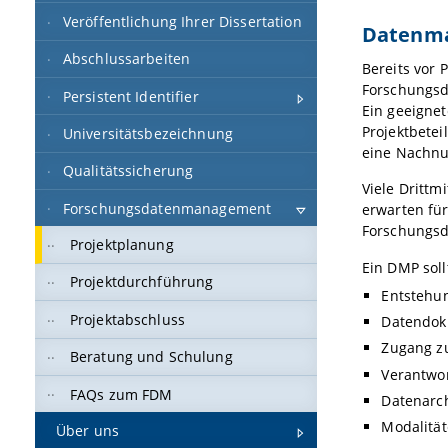
werden
Horizo
Die Ver
Veröffentlichung Ihrer Dissertation
Eine K
Forschu
Datenm
Horizo
Weiter
Eine Ve
Abschlussarbeiten
Weitere I
Ein Da
Bereits vor 
Eine K
Zusätzl
Forschu
Forschungsd
Persistent Identifier
Umgang m
Weitere I
veröffe
Ein geeigne
Open Scie
in Forsch
Projektbetei
Universitätsbezeichnung
Die Ver
Aktuelle 
eine Nachnu
Förderan
Leitlinie
unter C
Qualitätssicherung
Eine Be
Viele Drittm
Anleitung
Leitfaden 
Die Ver
Forschungsdatenmanagement
erwarten fü
Fachspezi
Open-S
Forschungsda
Projektplanung
Weiter
Ein DMP sol
Datenv
Projektdurchführung
Entstehu
können
Projektabschluss
Datendok
Weitere I
Zugang z
Beratung und Schulung
Funding &
Verantwor
FAQs zum FDM
Datenarc
Horizon E
Modalität
Über uns
Fact Shee