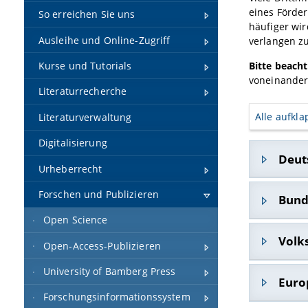
eines Förde
So erreichen Sie uns
häufiger wir
Ausleihe und Online-Zugriff
verlangen z
Kurse und Tutorials
Bitte beacht
voneinander 
Literaturrecherche
Alle aufkl
Literaturverwaltung
Digitalisierung
Deut
Urheberrecht
Forschen und Publizieren
Angabe
Bund
Forschu
Open Science
werden,
Die An
Volk
Forsch
Open-Access-Publizieren
Allgem
Weitere
Teil de
University of Bamberg Press
Antrag
Daten) 
Euro
Zumeist
zu ach
Forschu
Forschungsinformationssystem
Spezifi
Publika