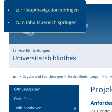
zur Hauptnavigation springen
www.uni-bamberg.de
univis.uni-bamberg.de
fis.u
zum Inhaltsbereich springen
Universität Bamberg
Service-Einrichtungen
Universitätsbibliothek
Organe und Einrichtungen
Service-Einrichtungen
Univ
Proje
Öffnungszeiten
Freie Plätze
Anforde
Teilbibliotheken
Viele Dritt