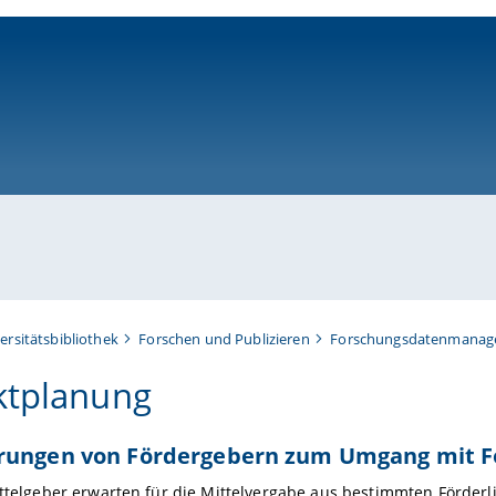
ni-bamberg.de
ersitätsbibliothek
Forschen und Publizieren
Forschungsdatenmana
ktplanung
rungen von Fördergebern zum Umgang mit 
mittelgeber erwarten für die Mittelvergabe aus bestimmten Förde