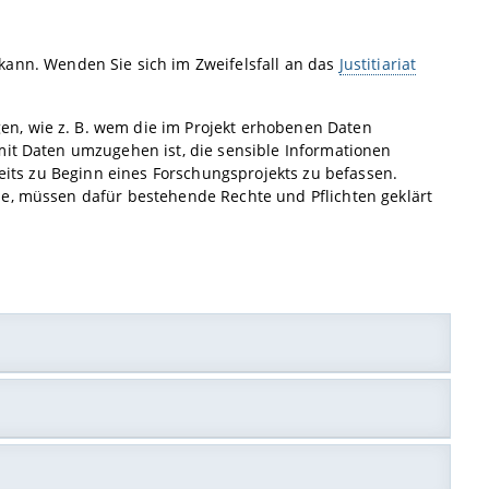
kann. Wenden Sie sich im Zweifelsfall an das
Justitiariat
n, wie z. B. wem die im Projekt erhobenen Daten
mit Daten umzugehen ist, die sensible Informationen
reits zu Beginn eines Forschungsprojekts zu befassen.
de, müssen dafür bestehende Rechte und Pflichten geklärt
st im Einzelfall zu prüfen. Voraussetzung für einen
e/Gestaltungshöhe (§ 2 Abs. 2 UrhG). Dies muss sich
rmalen fachwissenschaftlichen Gepflogenheiten
ierungsmodelle geeignet, die regeln, unter welchen
aus Messinstrumenten nicht unbedingt gegeben. Durch das