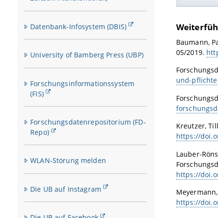
Bedingung
Einteilen
Schöpfung
Ein Beispi
Häufig fa
Weiterfü
Datenbank-Infosystem (DBIS)
der zur V
eine ident
Neben dem
urheberrec
Einwillig
Leistungs
Baumann, Pa
mit den F
Schöpfungs
05/2019.
htt
University of Bamberg Press (UBP)
Eine Lize
Einwillig
Datenbank
Namensnen
personenb
Forschungsd
CC-BY 4.0
Liegen Ur
können Si
und-pflicht
Forschungsinformationssystem
Sicherung
Bewilligu
(FIS)
empfehle
Forschungsd
(Miturhebe
forschungsd
können Fo
Forschungsdatenrepositorium (FD-
Kreutzer, Ti
Repo)
[1]
Lauber
https://doi.
Forschung
Lauber-Röns
https://d
WLAN-Störung melden
Forschungsd
https://doi
Die UB auf Instagram
Meyermann, A
https://doi.
Die UB auf Facebook