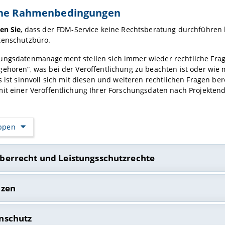
che Rahmenbedingungen
en Sie
, dass der FDM-Service keine Rechtsberatung durchführen 
tenschutzbüro.
ungsdatenmanagement stellen sich immer wieder rechtliche Frage
ehören“, was bei der Veröffentlichung zu beachten ist oder wie 
s ist sinnvoll sich mit diesen und weiteren rechtlichen Fragen be
it einer Veröffentlichung Ihrer Forschungsdaten nach Projekten
appen
berrecht und Leistungsschutzrechte
ungsdaten dem Schutz des Urheberrechts unterliegen oder nicht, i
nzen
chtlichen Schutz ist das Erreichen einer gewissen Schöpfungshöh
ere in einem Gestaltungsspielraum ausdrücken, der über die no
eröffentlichung von Forschungsdaten sind unterschiedliche Lizenz
t
[1]
. Das Erreichen der Schöpfungshöhe ist z. B. bei Rohdaten 
nschutz