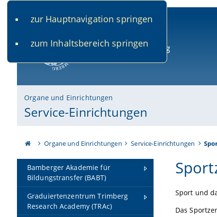
zur Hauptnavigation springen
www.uni-bamberg.de
univis.uni-bamberg.de
fis.u
zum Inhaltsbereich springen
Universität Bamberg
Organe und Einrichtungen
Service-Einrichtungen
Organe und Einrichtungen
Service-Einrichtungen
Spo
Sport
Bamberger Akademie für
Bildungstransfer (BABT)
Sport und d
Graduiertenzentrum Trimberg
Research Academy (TRAc)
Das Sportze