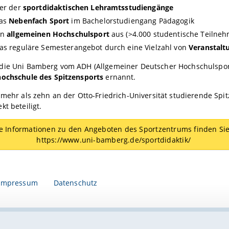
ter der
sportdidaktischen Lehramtsstudiengänge
das
Nebenfach Sport
im Bachelorstudiengang Pädagogik
en
allgemeinen Hochschulsport
aus (>4.000 studentische Teilneh
as reguläre Semesterangebot durch eine Vielzahl von
Veranstalt
die Uni Bamberg vom ADH (Allgemeiner Deutscher Hochschulspo
hochschule des Spitzensports
ernannt.
 mehr als zehn an der Otto-Friedrich-Universität studierende Spit
kt beteiligt.
e Informationen zu den Angeboten des Sportzentrums finden Sie
https://www.uni-bamberg.de/sportdidaktik/
Impressum
Datenschutz