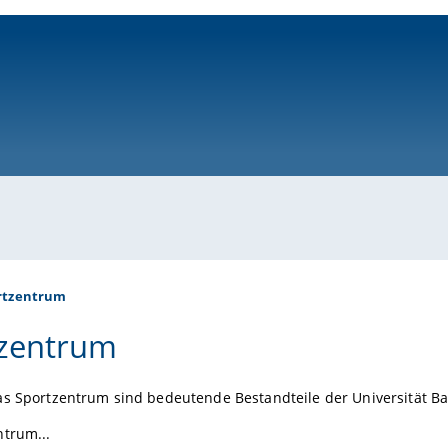
ni-bamberg.de
rtzentrum
zentrum
as Sportzentrum sind bedeutende Bestandteile der Universität B
ntrum...