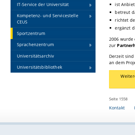
ist Anbie
IT-Service der Universität
betreut 
Kompetenz- und Servicestelle
richtet d
CEUS
ergänzt d
Sportzentrum
2006 wurde 
Sprachenzentrum
zur
Partner
Universitätsarchiv
Derzeit sind
an dem Proje
Universitätsbibliothek
Weiter
Seite 1558
Kontakt