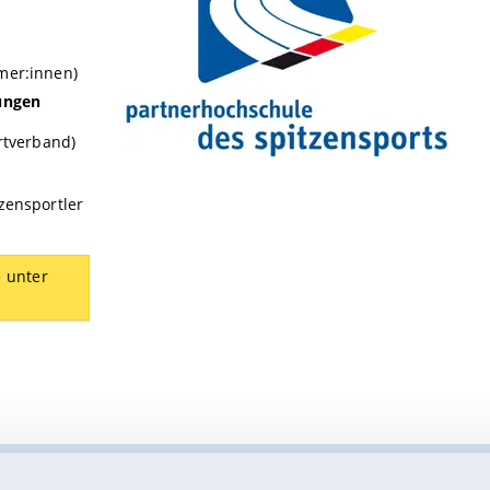
mer:innen)
ungen
rtverband)
zensportler
 unter