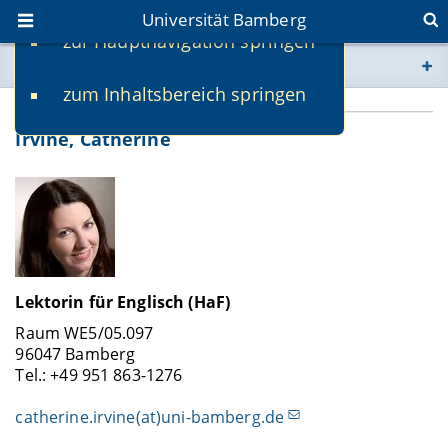
Universität Bamberg
zur Hauptnavigation springen
Sie befinden sich hier:
zum Inhaltsbereich springen
www.uni-bamberg.de
Irvine, Catherine
univis.uni-bamberg.de
fis.uni-bamberg.de
Lektorin für Englisch (HaF)
Raum WE5/05.097
96047 Bamberg
Tel.: +49 951 863-1276
catherine.irvine(at)uni-bamberg.de