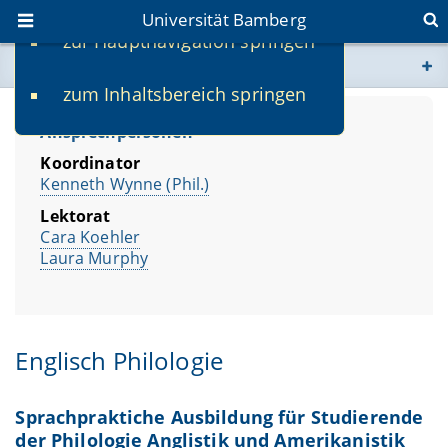
Universität Bamberg
zur Hauptnavigation springen
Sie befinden sich hier:
zum Inhaltsbereich springen
www.uni-bamberg.de
Ansprechpersonen
univis.uni-bamberg.de
Koordinator
Kenneth Wynne (Phil.)
fis.uni-bamberg.de
Lektorat
Cara Koehler
Laura Murphy
Englisch Philologie
Sprachpraktiche Ausbildung für Studierende
der Philologie Anglistik und Amerikanistik