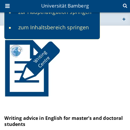
Universität Bamberg
zur Hauptnavigation springen
Sie befinden sich hier:
zum Inhaltsbereich springen
www.uni-bamberg.de
The Writing Centre of the SZ
univis.uni-bamberg.de
fis.uni-bamberg.de
Writing advice in English for master’s and doctoral
students