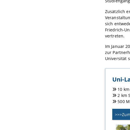
Studiengang 
Zusätzlich e
Veranstaltu
sich entwede
Friedrich-U
vertreten.
Im Januar 2
zur Partnerh
Universität 
Uni-La
10 km 
2 km S
500 Me
>>>Zum