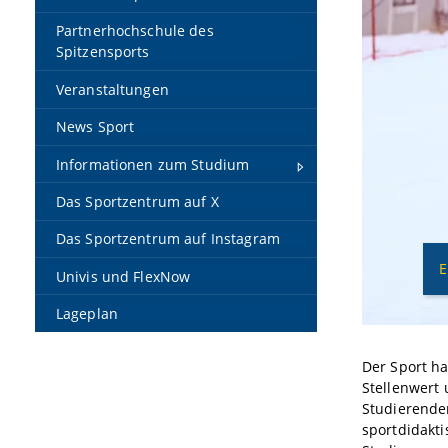
Partnerhochschule des
Spitzensports
Veranstaltungen
News Sport
Informationen zum Studium
Das Sportzentrum auf X
Das Sportzentrum auf Instagram
E
Univis und FlexNow
Lageplan
Der Sport h
Stellenwert 
Studierende
sportdidakt