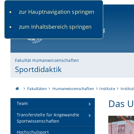
zur Hauptnavigation springen
www.uni-bamberg.de
univis.uni-bamberg.de
fis.u
zum Inhaltsbereich springen
Universität Bamberg
Fakultät Humanwissenschaften
Sportdidaktik
Fakultäten
Humanwissenschaften
Institute
Institu
Das U
Team
Transferstelle für Angewandte
Sportwissenschaften
Hochschulsport