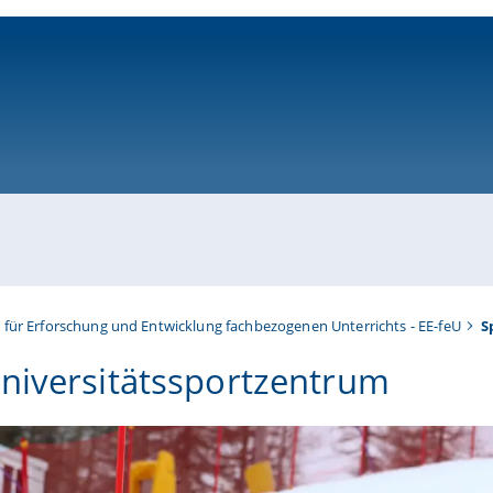
ni-bamberg.de
t für Erforschung und Entwicklung fachbezogenen Unterrichts - EE-feU
S
niversitätssportzentrum