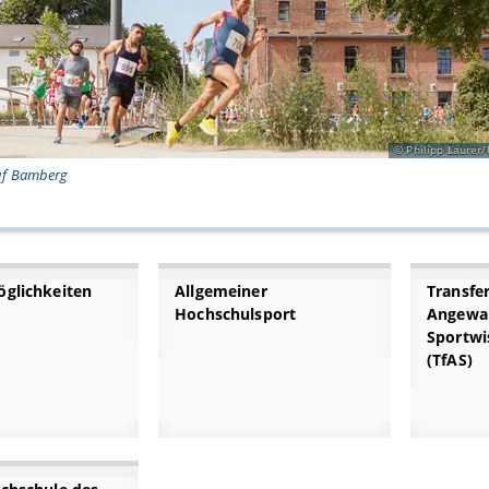
Philipp Laurer
uf Bamberg
glichkeiten
Allgemeiner
Transfe
Hochschulsport
Angewa
Sportwi
(TfAS)