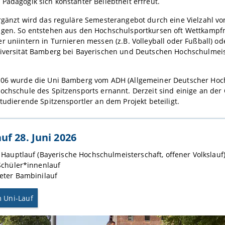
Pädagogik sich konstanter Beliebtheit erfreut.
rgänzt wird das reguläre Semesterangebot durch eine Vielzahl vo
ngen. So entstehen aus den Hochschulsportkursen oft Wettkampf
r uniintern in Turnieren messen (z.B. Volleyball oder Fußball) od
niversität Bamberg bei Bayerischen und Deutschen Hochschulmei
006 wurde die Uni Bamberg vom ADH (Allgemeiner Deutscher Hoc
ochschule des Spitzensports ernannt. Derzeit sind einige an der 
studierende Spitzensportler an dem Projekt beteiligt.
uf 28. Juni 2026
Hauptlauf (Bayerische Hochschulmeisterschaft, offener Volkslauf
chüler*innenlauf
ter Bambinilauf
 Uni-Lauf