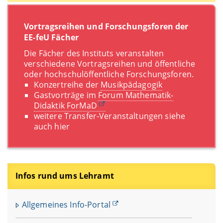
Vortragsreihen und Forschungsforen der
EE-feU Fächer
Die Fächer des Instituts veranstalten
verschiedene Vortragsreihen und öffentliche
oder hochschulöffentliche Forschungsforen.
Konzertreihe der
Musikpädagogik
Gastvorträge im
Forum Mathematik-
Didaktik ForMaD
weitere Transfer-Veranstaltungen siehe
auch
hier
Infos rund ums Lehramt
Allgemeines Info-Portal