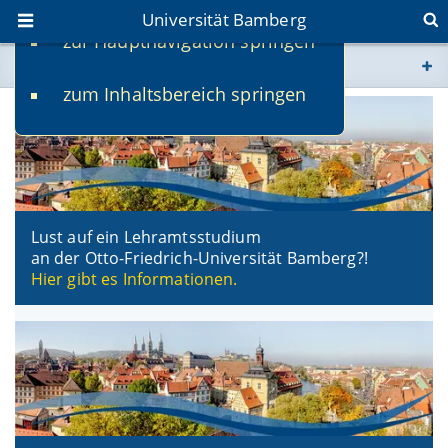
Universität Bamberg
zur Hauptnavigation springen
Sie befinden sich hier:
zum Inhaltsbereich springen
www.uni-bamberg.de
univis.uni-bamberg.de
fis.uni-bamberg.de
Lust auf ein Lehramtsstudium
an der Otto-Friedrich-Universität Bamberg?!
Hier gibt es Informationen.