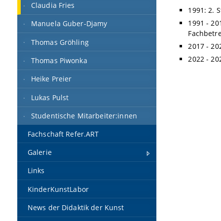
Claudia Fries
1991: 2. 
1991 - 20
Manuela Guber-Djamy
Fachbetre
Thomas Gröhling
2017 - 20
2022 - 20
Thomas Piwonka
Heike Preier
Lukas Pulst
Studentische Mitarbeiter:innen
Fachschaft Refer.ART
Galerie
Links
KinderKunstLabor
News der Didaktik der Kunst