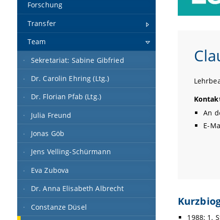
Forschung
Transfer
Team
Cla
Sekretariat: Sabine Gibfried
Dr. Carolin Ehring (Ltg.)
Lehrbea
Dr. Florian Pfab (Ltg.)
Kontak
An d
Julia Freund
E-Ma
Jonas Göb
Jens Velling-Schürmann
Eva Zubova
Dr. Anna Elisabeth Albrecht
Kurzbio
Constanze Düsel
1988: 1. 