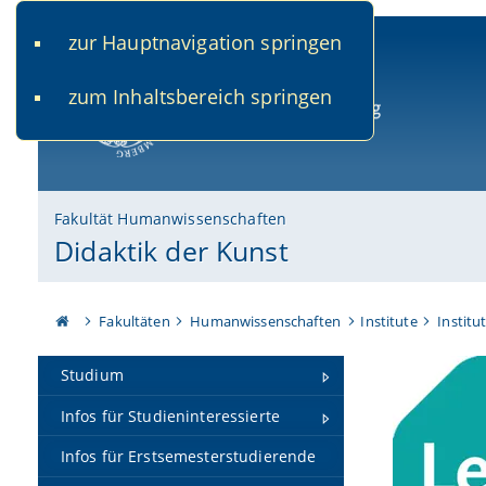
zur Hauptnavigation springen
www.uni-bamberg.de
univis.uni-bamberg.de
fis.u
zum Inhaltsbereich springen
Universität Bamberg
Fakultät Humanwissenschaften
Didaktik der Kunst
Fakultäten
Humanwissenschaften
Institute
Institu
Studium
Infos für Studieninteressierte
Infos für Erstsemesterstudierende