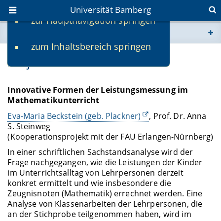
Universität Bamberg
zur Hauptnavigation springen
Sie befinden sich hier:
zum Inhaltsbereich springen
www.uni-bamberg.de
Projekt InForM
univis.uni-bamberg.de
Innovative Formen der Leistungsmessung im
Mathematikunterricht
fis.uni-bamberg.de
Eva-Maria Beckstein (geb. Plackner)
, Prof. Dr. Anna
S. Steinweg
(Kooperationsprojekt mit der FAU Erlangen-Nürnberg)
In einer schriftlichen Sachstandsanalyse wird der
Frage nachgegangen, wie die Leistungen der Kinder
im Unterrichtsalltag von Lehrpersonen derzeit
konkret ermittelt und wie insbesondere die
Zeugnisnoten (Mathematik) errechnet werden. Eine
Analyse von Klassenarbeiten der Lehrpersonen, die
an der Stichprobe teilgenommen haben, wird im