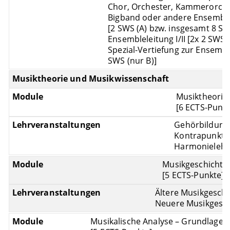
Chor, Orchester, Kammerorche
Bigband oder andere Ensembl
[2 SWS (A) bzw. insgesamt 8 SW
Ensembleleitung I/II [2x 2 SWS]
Spezial-Vertiefung zur Ensembl
SWS (nur B)]
Musiktheorie und Musikwissenschaft
Musiktheorie
[6 ECTS-Punkt
Gehörbildung I
Kontrapunkt [
Harmonielehr
Musikgeschichte
[5 ECTS-Punkte]
Ältere Musikgeschi
Neuere Musikgesch
Musikalische Analyse – Grundlagen (V