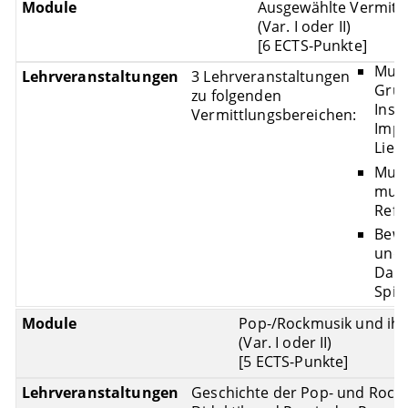
Ausgewählte Vermitt
(Var. I oder II)
[6 ECTS-Punkte]
Musi
3 Lehrveranstaltungen
Grup
zu folgenden
Inst
Vermittlungsbereichen:
Impr
Lied
Musi
mus
Refl
Bewe
und
Dars
Spie
Pop-/Rockmusik und ihr
(Var. I oder II)
[5 ECTS-Punkte]
Geschichte der Pop- und Rock