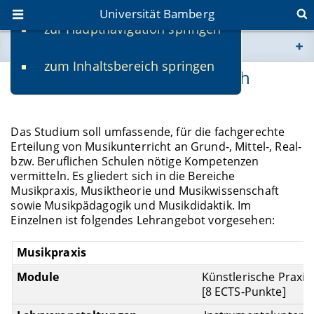
Universität Bamberg
zur Hauptnavigation springen
Sie befinden sich hier:
zum Inhaltsbereich springen
www.uni-bamberg.de
Studieninhalte Unterrichtsfach
univis.uni-bamberg.de
Das Studium soll umfassende, für die fachgerechte
Erteilung von Musikunterricht an Grund-, Mittel-, Real-
fis.uni-bamberg.de
bzw. Beruflichen Schulen nötige Kompetenzen
vermitteln. Es gliedert sich in die Bereiche
Musikpraxis, Musiktheorie und Musikwissenschaft
sowie Musikpädagogik und Musikdidaktik. Im
Einzelnen ist folgendes Lehrangebot vorgesehen:
Musikpraxis
Künstlerische Praxis
[8 ECTS-Punkte]