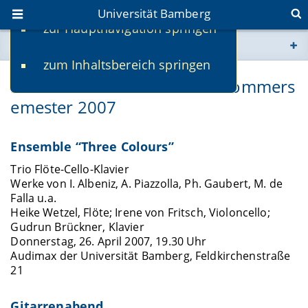
Universität Bamberg
zur Hauptnavigation springen
Sie befinden sich hier:
zum Inhaltsbereich springen
www.uni-bamberg.de
Musik in der Universität im Sommers
emester 2007
univis.uni-bamberg.de
fis.uni-bamberg.de
Ensemble “Three Colours”
Trio Flöte-Cello-Klavier
Werke von I. Albeniz, A. Piazzolla, Ph. Gaubert, M. de
Falla u.a.
Heike Wetzel, Flöte; Irene von Fritsch, Violoncello;
Gudrun Brückner, Klavier
Donnerstag, 26. April 2007, 19.30 Uhr
Audimax der Universität Bamberg, Feldkirchenstraße
21
Gitarrenabend