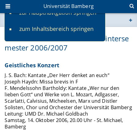
Universität Bamberg
zur Hauptnavigation springen
Sie befinden sich hier:
zum Inhaltsbereich springen
www.uni-bamberg.de
Musik in der Universität im Winterse
mester 2006/2007
univis.uni-bamberg.de
fis.uni-bamberg.de
Geistliches Konzert
J. S. Bach: Kantate „Der Herr denket an euch“
Joseph Haydn: Missa brevis in F
F. Mendelssohn Bartholdy: Kantate „Wer nur den
lieben Gott“ und Werke von L. Mozart, Adlgasser,
Scarlatti, Calvisius, Micheelsen, Marx und Distler
Solisten, Chor und Orchester der Universität Bamberg
Leitung: UMD Dr. Michael Goldbach
Samstag, 14. Oktober 2006, 20.00 Uhr - St. Michael,
Bamberg