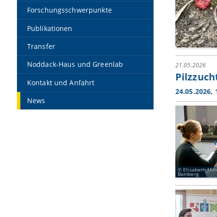
Forschungsschwerpunkte
Publikationen
Transfer
Noddack-Haus und Greenlab
21.05.2026
Pilzzuch
Kontakt und Anfahrt
24.05.2026, 
News
Elisabeth Mied
Bamberg