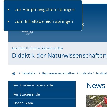
zur Hauptnavigation springen
www.uni-bamberg.de
univis.uni-bamberg.de
fis.u
zum Inhaltsbereich springen
Universität Bamberg
Fakultät Humanwissenschaften
Didaktik der Naturwissenschaften
Fakultäten
Humanwissenschaften
Institute
Institu
News
Für Studieninteressierte
Für Studierende
Unser Team