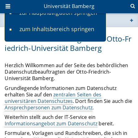
Universität Bamberg
zur Hauptnavigation springen
Sie befinden sich hier:
zum Inhaltsbereich springen
www.uni-bamberg.de
Datenschutzbeauftragter der Otto-Fr
iedrich-Universität Bamberg
univis.uni-bamberg.de
fis.uni-bamberg.de
Herzlich Willkommen auf der Seite des behördlichen
Datenschutzbeauftragten der Otto-Friedrich-
Universität Bamberg.
Grundlegende Informationen zum Datenschutz
erhalten Sie auf den
zentralen Seiten des
universitären Datenschutzes
. Dort finden Sie auch die
Ansprechpersonen zum Datenschutz
.
Weiterhin stellt auch der IT-Service ein
Informationsangebot zum Datenschutz
bereit.
Formulare, Vorlagen und Rundschreiben, die sich in