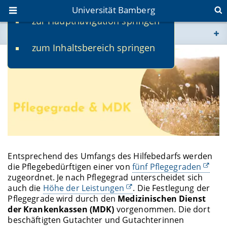
Universität Bamberg
zur Hauptnavigation springen
Sie befinden sich hier:
zum Inhaltsbereich springen
www.uni-bamberg.de
univis.uni-bamberg.de
fis.uni-bamberg.de
Entsprechend des Umfangs des Hilfebedarfs werden
die Pflegebedürftigen einer von
fünf Pflegegraden
zugeordnet. Je nach Pflegegrad unterscheidet sich
auch die
Höhe der Leistungen
. Die Festlegung der
Pflegegrade wird durch den
Medizinischen Dienst
der Krankenkassen (MDK)
vorgenommen. Die dort
beschäftigten Gutachter und Gutachterinnen