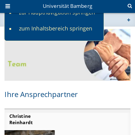
Universität Bamberg
zur Hauptnavigation springen
Sie befinden sich hier:
zum Inhaltsbereich springen
www.uni-bamberg.de
univis.uni-bamberg.de
fis.uni-bamberg.de
Ihre Ansprechpartner
Christine
Reinhardt