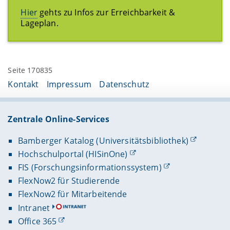
Hier
gehts zu Infos zur Erreichbarkeit &
Lageplan.
Seite 170835
Kontakt
Impressum
Datenschutz
Zentrale Online-Services
Bamberger Katalog (Universitätsbibliothek)
Hochschulportal (HISinOne)
FIS (Forschungsinformationssystem)
FlexNow2 für Studierende
FlexNow2 für Mitarbeitende
Intranet
Office 365