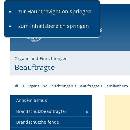
zur Hauptnavigation springen
www.uni-bamberg.de
univis.uni-bamberg.de
fis.u
zum Inhaltsbereich springen
Universität Bamberg
Organe und Einrichtungen
Beauftragte
Organe und Einrichtungen
Beauftragte
Familienbüro
Antisemitismus
Brandschutzbeauftragter
Brandschutzhelfende