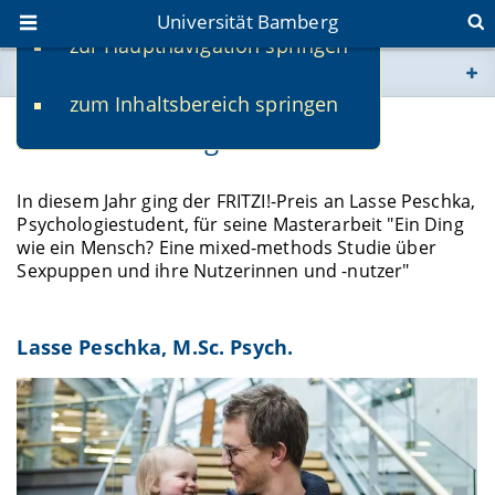
Universität Bamberg
zur Hauptnavigation springen
Sie befinden sich hier:
zum Inhaltsbereich springen
www.uni-bamberg.de
FRITZI!-Preisträger 2021
univis.uni-bamberg.de
In diesem Jahr ging der FRITZI!-Preis an Lasse Peschka,
Psychologiestudent, für seine Masterarbeit "Ein Ding
fis.uni-bamberg.de
wie ein Mensch? Eine mixed-methods Studie über
Sexpuppen und ihre Nutzerinnen und -nutzer"
Lasse Peschka, M.Sc. Psych.