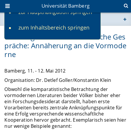
Universität Bamberg
zur Hauptnavigation springen
Sie befinden sich hier:
zum Inhaltsbereich springen
www.uni-bamberg.de
Bamberger Deutsch-Armenische Ges
präche: Annäherung an die Vormode
univis.uni-bamberg.de
rne
fis.uni-bamberg.de
Bamberg, 11. - 12. Mai 2012
Organisation: Dr. Detlef Goller/Konstantin Klein
Obwohl die komparatistische Betrachtung der
vormodernen Literaturen beider Völker bisher eher
ein Forschungsdesiderat darstellt, haben erste
Vorarbeiten bereits zentrale Anknüpfungspunkte für
eine Erfolg versprechende wissenschaftliche
Kooperation hervor gebracht. Exemplarisch seien hier
nur wenige Beispiele genannt: