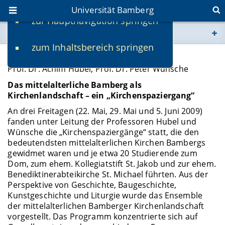
Universität Bamberg
zur Hauptnavigation springen
Sie befinden sich hier:
zum Inhaltsbereich springen
www.uni-bamberg.de
Mediävistisches Seminar:
Prof. Dr. Achim Hubel, Prof. Dr. Peter Wünsche
univis.uni-bamberg.de
Das mittelalterliche Bamberg als
Kirchenlandschaft – ein „Kirchenspaziergang“
fis.uni-bamberg.de
An drei Freitagen (22. Mai, 29. Mai und 5. Juni 2009)
fanden unter Leitung der Professoren Hubel und
Wünsche die „Kirchenspaziergänge“ statt, die den
bedeutendsten mittelalterlichen Kirchen Bambergs
gewidmet waren und je etwa 20 Studierende zum
Dom, zum ehem. Kollegiatstift St. Jakob und zur ehem.
Benediktinerabteikirche St. Michael führten. Aus der
Perspektive von Geschichte, Baugeschichte,
Kunstgeschichte und Liturgie wurde das Ensemble
der mittelalterlichen Bamberger Kirchenlandschaft
vorgestellt. Das Programm konzentrierte sich auf