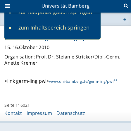
Universität Bamberg
zur Hauptnavigation springen
Sie befinden sich hier:
zum Inhaltsbereich springen
www.uni-bamberg.de
Paradigmenwechsel in der
deutschsprachigen Lexikographie
univis.uni-bamberg.de
15.-16.Oktober 2010
Organisation: Prof. Dr. Stefanie Stricker/Dipl.-Germ.
fis.uni-bamberg.de
Anette Kremer
<link germ-ling pwl>
www.uni-bamberg.de/germ-ling/pwl
Seite 116021
Kontakt
Impressum
Datenschutz