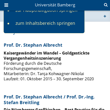
Universität Bamberg
zur Hauptnavigation springen
Sie befinden sich hier:
zum Inhaltsbereich springen
www.uni-bamberg.de
Projekte 2020
univis.uni-bamberg.de
Prof. Dr. Stephan Albrecht
fis.uni-bamberg.de
Kaisergewänder im Wandel – Goldgestickte
Vergangenheitsinszenierung
Förderung durch die Deutsche
Forschungsgemeinschaft,
Mitarbeiterin: Dr. Tanja Kohwagner-Nikolai
Laufzeit: 01. Oktober 2015 – 30. September 2020
Prof. Dr. Stephan Albrecht / Prof. Dr.-Ing.
Stefan Breitling
Die Nürnberger Großkirchen – Best Practice für die