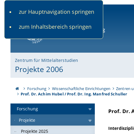
zur Hauptnavigation springen
www.uni-bamberg.de
univis.uni-bamberg.de
fis.u
zum Inhaltsbereich springen
Universität Bamberg
Zentrum für Mittelalterstudien
Projekte 2006
Forschung
Wissenschaftliche Einrichtungen
Zentren u
Prof. Dr. Achim Hubel / Prof. Dr. Ing. Manfred Schuller
Forschung
Prof. Dr. 
Projekte
Interdiszip
Projekte 2025