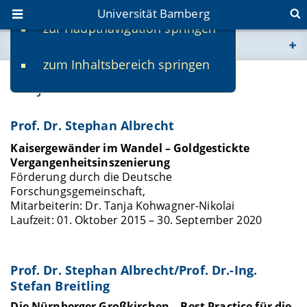
Universität Bamberg
zur Hauptnavigation springen
Sie befinden sich hier:
zum Inhaltsbereich springen
www.uni-bamberg.de
Projekte 2019
univis.uni-bamberg.de
Prof. Dr. Stephan Albrecht
fis.uni-bamberg.de
Kaisergewänder im Wandel – Goldgestickte
Vergangenheitsinszenierung
Förderung durch die Deutsche
Forschungsgemeinschaft,
Mitarbeiterin: Dr. Tanja Kohwagner-Nikolai
Laufzeit: 01. Oktober 2015 – 30. September 2020
Prof. Dr. Stephan Albrecht/Prof. Dr.-Ing.
Stefan Breitling
Die Nürnberger Großkirchen – Best Practice für die