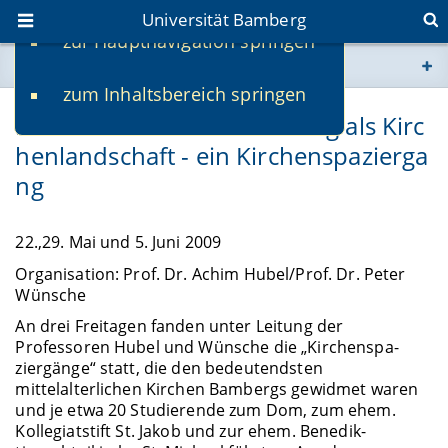
Universität Bamberg
zur Hauptnavigation springen
Sie befinden sich hier:
zum Inhaltsbereich springen
www.uni-bamberg.de
Das mittelalterliche Bamberg als Kirc
henlandschaft - ein Kirchenspazierga
univis.uni-bamberg.de
ng
fis.uni-bamberg.de
22.,29. Mai und 5. Juni 2009
Organisation: Prof. Dr. Achim Hubel/Prof. Dr. Peter
Wünsche
An drei Freitagen fanden unter Leitung der
Professoren Hubel und Wünsche die „Kirchen­spa­
ziergänge“ statt, die den bedeutendsten
mittelalterlichen Kirchen Bambergs gewidmet waren
und je etwa 20 Studierende zum Dom, zum ehem.
Kollegiatstift St. Jakob und zur ehem. Benedik­