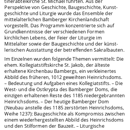
tinerabteikirche St. Michael führten. Aus der
Perspektive von Geschichte, Baugeschichte, Kunst­
geschichte und Liturgie wurde das Ensemble der
mittelalterlichen Bamberger Kirchen­landschaft
vorgestellt. Das Programm konzentrierte sich auf
Grundkenntnisse der verschiedenen Formen
kirchlichen Lebens, der Feier der Liturgie im
Mittelalter sowie der Baugeschichte und der künst­
lerischen Ausstattung der betreffenden Sakralbauten.
Im Einzelnen wurden folgende Themen vermittelt: Die
ehem. Kollegiatstiftskirche St. Ja­kob, der älteste
erhaltene Kirchenbau Bambergs, ein verkleinertes
Abbild des früheren, 1012 ge­weihten Heinrichsdoms.
– Bedeutung und Aufgaben eines Kollegiatstifts. – Die
West- und die Ostkrypta des Bamberger Doms, die
einzigen erhaltenen Reste des 1185 niedergebrannten
Hein­richsdoms. – Der heutige Bamberger Dom
(Neubau anstelle des 1185 zerstörten Heinrichs­doms,
Weihe 1237): Baugeschichte als Kompromiss zwischen
einem wiederhergestellten Abbild des Heinrichsdoms
und den Stilformen der Bauzeit. – Liturgische