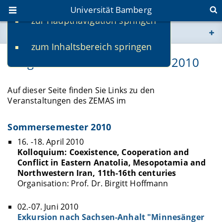
Universität Bamberg
zur Hauptnavigation springen
Sie befinden sich hier:
zum Inhaltsbereich springen
www.uni-bamberg.de
Programm Sommersemester 2010
univis.uni-bamberg.de
Auf dieser Seite finden Sie Links zu den
Veranstaltungen des ZEMAS im
fis.uni-bamberg.de
Sommersemester 2010
16. -18. April 2010
Kolloquium: Coexistence, Cooperation and
Conflict in Eastern Anatolia, Mesopotamia and
Northwestern Iran, 11th-16th centuries
Organisation: Prof. Dr. Birgitt Hoffmann
02.-07. Juni 2010
Exkursion nach Sachsen-Anhalt "Minnesänger