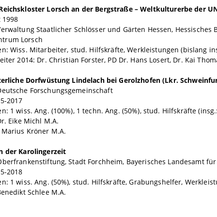
Reichskloster Lorsch an der Bergstraße – Weltkulturerbe der 
t 1998
Verwaltung Staatlicher Schlösser und Gärten Hessen, Hessische
trum Lorsch
n: Wiss. Mitarbeiter, stud. Hilfskräfte, Werkleistungen (bislang ins
eiter 2014: Dr. Christian Forster, PD Dr. Hans Losert, Dr. Kai Thom
terliche Dorfwüstung Lindelach bei Gerolzhofen (Lkr. Schweinfur
Deutsche Forschungsgemeinschaft
15-2017
: 1 wiss. Ang. (100%), 1 techn. Ang. (50%), stud. Hilfskräfte (insg.
Dr. Eike Michl M.A.
 Marius Kröner M.A.
 der Karolingerzeit
Oberfrankenstiftung, Stadt Forchheim, Bayerisches Landesamt für
15-2018
n: 1 wiss. Ang. (50%), stud. Hilfskräfte, Grabungshelfer, Werkleis
Benedikt Schlee M.A.