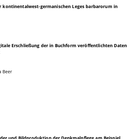
der kontinentalwest-germanischen Leges barbarorum in
itale Erschließung der in Buchform veröffentlichten Daten
k
a Beer
bilder und Bildproduktion der Denkmalpflege am Beispiel