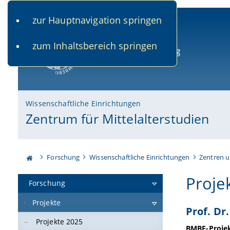
zur Hauptnavigation springen
www.uni-bamberg.de
univis.uni-bamberg.de
fis.u
zum Inhaltsbereich springen
Universität Bamberg
Wissenschaftliche Einrichtungen
Zentrum für Mittelalterstudien
Forschung
Wissenschaftliche Einrichtungen
Zentren u
Proje
Forschung
Projekte
Prof. Dr
Projekte 2025
BMBF-Projekt