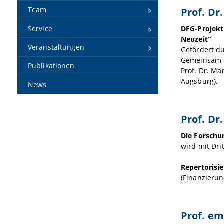
Prof. Dr
Team
Service
DFG-Projekt
Neuzeit“
Veranstaltungen
Gefördert d
Gemeinsam d
Publikationen
Prof. Dr. Ma
Augsburg).
News
Prof. Dr
Die Forschu
wird mit Dri
Repertorisi
(Finanzierun
Prof. em