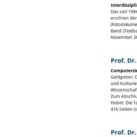
Interdiszip
Das seit 19
erschien der
(Fotodokumen
Band (Textba
November 20
Prof. Dr
Computersim
Geldgeber: D
und Kulturwi
Wissenschaf
Zum Abschlus
Hubel: Die 
416 Seiten (
Prof. Dr