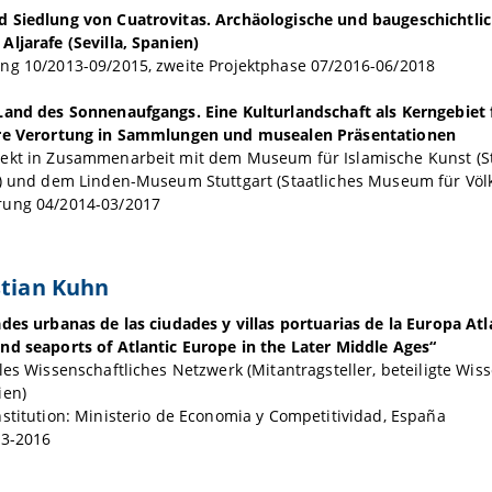
 Siedlung von Cuatrovitas. Archäologische und baugeschichtl
ljarafe (Sevilla, Spanien)
ng 10/2013-09/2015, zweite Projektphase 07/2016-06/2018
Land des Sonnenaufgangs. Eine Kulturlandschaft als Kerngebiet 
re Verortung in Sammlungen und musealen Präsentationen
ekt in Zusammenarbeit mit dem Museum für Islamische Kunst (Sta
z) und dem Linden-Museum Stuttgart (Staatliches Museum für Völ
ung 04/2014-03/2017
stian Kuhn
des urbanas de las ciudades y villas portuarias de la Europa Atl
nd seaports of Atlantic Europe in the Later Middle Ages“
les Wissenschaftliches Netzwerk (Mitantragsteller, beteiligte Wis
ien)
stitution: Ministerio de Economia y Competitividad, España
13-2016