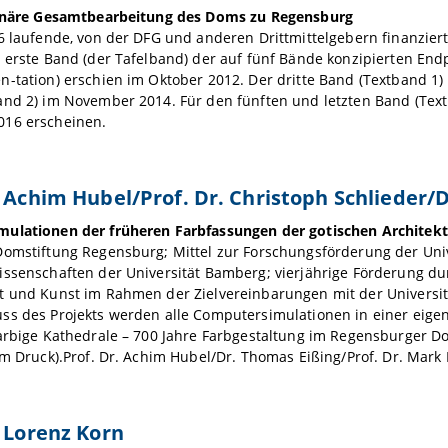
linäre Gesamtbearbeitung des Doms zu Regensburg
86 laufende, von der DFG und anderen Drittmittelgebern finanzie
 erste Band (der Tafelband) der auf fünf Bände konzipierten End
-tation) erschien im Oktober 2012. Der dritte Band (Textband 1)
nd 2) im November 2014. Für den fünften und letzten Band (Textba
16 erscheinen.
. Achim Hubel/Prof. Dr. Christoph Schlieder/
ulationen der früheren Farbfassungen der gotischen Architek
omstiftung Regensburg; Mittel zur Forschungsförderung der Unive
ssenschaften der Universität Bamberg; vierjährige Förderung dur
t und Kunst im Rahmen der Zielvereinbarungen mit der Universi
s des Projekts werden alle Computersimulationen in einer eigene
farbige Kathedrale – 700 Jahre Farbgestaltung im Regensburger 
im Druck).Prof. Dr. Achim Hubel/Dr. Thomas Eißing/Prof. Dr. Mark 
. Lorenz Korn