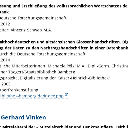
fassung und Erschließung des volkssprachlichen Wortschatzes 
bank
Deutsche Forschungsgemeinschaft
.2012
eiter: Vincenz Schwab M.A.
 althochdeutschen und altsächsischen Glossenhandschriften. Dig
g der Daten zu den Nachtragshandschriften in einer Datenban
urch die Deutsche Forschungsgemeinschaft
.2014
liche Mitarbeiterinnen: Michaela Pölzl M.A., Dipl.-Germ. Christin
rner Taegert/Staatsbibliothek Bamberg
sprojekt „Digitalisierung der Kaiser-Heinrich-Bibliothek“
t 2005
Oberfrankenstiftung
ibliothek-bamberg.de/index.php
. Gerhard Vinken
 Mittelalterbilder – Mittelalterbilder und Denkmalpflege. Leit