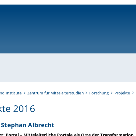
ni-bamberg.de
nd Institute
Zentrum für Mittelalterstudien
Forschung
Projekte
kte 2016
. Stephan Albrecht
: Portal – Mittelalterliche Portale als Orte der Transformation