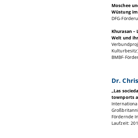
Moschee und
Wüstung im A
DFG-Förderu
Khurasan – 
Welt und ih
Verbundproj
Kulturbesit
BMBF-Förder
Dr. Chri
„Las socieda
townports a
Internationa
Großbritann
Fördernde In
Laufzeit: 20