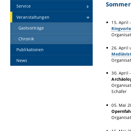
Sommers
Service
Veranstaltungen
15. April 
Gastvorträge
Ringvorle
Organisat
Chronik
26. April 
Publikationen
Mediävis
Organisat
News
30. April 
Archäolo
Organisat
Schäfer
05. Mai 2
Opernfah
Organisat