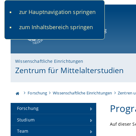
zur Hauptnavigation springen
www.uni-bamberg.de
univis.uni-bamberg.de
fis.u
zum Inhaltsbereich springen
Universität Bamberg
Wissenschaftliche Einrichtungen
Zentrum für Mittelalterstudien
Forschung
Wissenschaftliche Einrichtungen
Zentren u
Prog
Forschung
Studium
Auf dieser S
Team