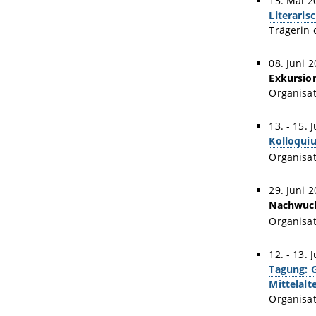
15. Mai 2
Literaris
Trägerin 
08. Juni 
Exkursion
Organisat
13. - 15. 
Kolloquiu
Organisat
29. Juni 
Nachwuc
Organisat
12. - 13. 
Tagung: G
Mittelalt
Organisat