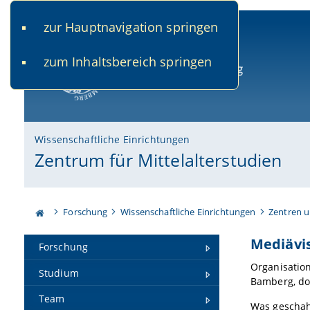
zur Hauptnavigation springen
www.uni-bamberg.de
univis.uni-bamberg.de
fis.u
zum Inhaltsbereich springen
Universität Bamberg
Wissenschaftliche Einrichtungen
Zentrum für Mittelalterstudien
Forschung
Wissenschaftliche Einrichtungen
Zentren u
Mediävis
Forschung
Organisation
Studium
Bamberg, do
Team
Was geschah 