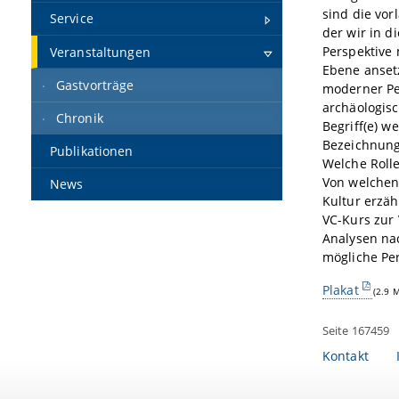
sind die vor
Service
der wir in 
Perspektive
Veranstaltungen
Ebene ansetz
Gastvorträge
moderner Pe
archäologis
Chronik
Begriff(e) w
Bezeichnung 
Publikationen
Welche Rolle
Von welchen 
News
Kultur erzäh
VC-Kurs zur 
Analysen na
mögliche Per
Plakat
(2.9 
Seite 167459
Kontakt