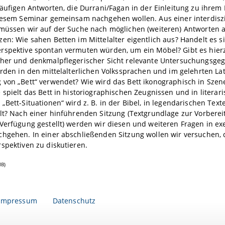
läufigen Antworten, die Durrani/Fagan in der Einleitung zu ihrem B
diesem Seminar gemeinsam nachgehen wollen. Aus einer interdisz
 müssen wir auf der Suche nach möglichen (weiteren) Antworten 
en: Wie sahen Betten im Mittelalter eigentlich aus? Handelt es s
rspektive spontan vermuten würden, um ein Möbel? Gibt es hierz
cher und denkmalpflegerischer Sicht relevante Untersuchungsgeg
erden in den mittelalterlichen Volkssprachen und im gelehrten La
von „Bett“ verwendet? Wie wird das Bett ikonographisch in Szene
 spielt das Bett in historiographischen Zeugnissen und in literari
„Bett-Situationen“ wird z. B. in der Bibel, in legendarischen Tex
lt? Nach einer hinführenden Sitzung (Textgrundlage zur Vorberei
Verfügung gestellt) werden wir diesen und weiteren Fragen in e
chgehen. In einer abschließenden Sitzung wollen wir versuchen,
spektiven zu diskutieren.
MB)
Impressum
Datenschutz