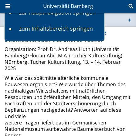
Universität Bamberg
zur Hauptnavigation springen
Sie befinden sich hier:
zum Inhaltsbereich springen
www.uni-bamberg.de
Bäume, Brunnen, Brücken. 550 Jahre
Baumeisterbuch des Endres Tucher
univis.uni-bamberg.de
Organisation: Prof. Dr. Andreas Huth (Universität
Bamberg)/Florian Abe, M.A. (Tucher Kulturstiftung)
Nürnberg, Tucher Kulturstiftung, 13. – 14. Februar
fis.uni-bamberg.de
2025
Wie war das spätmittelalterliche kommunale
Bauwesen organisiert? Wie wurde über Themen des
nachhaltigen Wirtschaftens mit natürlichen
Ressourcen und öffentlichen Mitteln, den Umgang mit
Fachkräften und der Stadtverschönerung durch
Bepflanzungen nachgedacht? Antworten auf diese
und viele
weitere Fragen liefert das im Germanischen
Nationalmuseum aufbewahrte Baumeisterbuch von
Endres