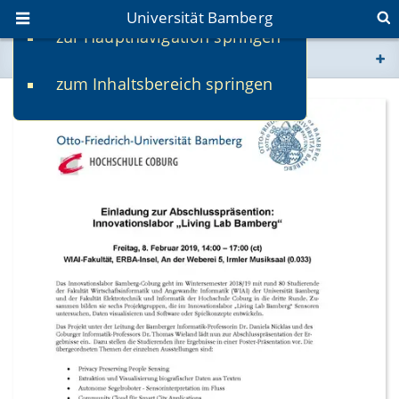
Universität Bamberg
zur Hauptnavigation springen
Sie befinden sich hier:
zum Inhaltsbereich springen
www.uni-bamberg.de
univis.uni-bamberg.de
fis.uni-bamberg.de