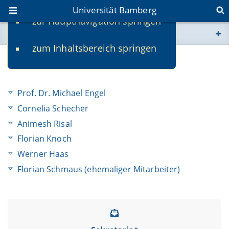
Universität Bamberg
zur Hauptnavigation springen
Sie befinden sich hier:
zum Inhaltsbereich springen
www.uni-bamberg.de
Team
univis.uni-bamberg.de
Prof. Dr. Michael Engel
fis.uni-bamberg.de
Cornelia Schecher
Animesh Risal
Florian Knoch
Werner Haas
Florian Schmaus (ehemaliger Mitarbeiter)