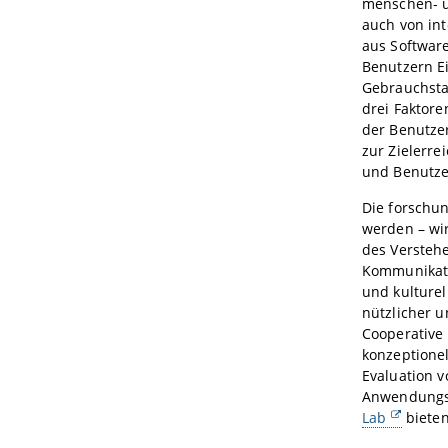
menschen- 
auch von int
aus Softwar
Benutzern E
Gebrauchstau
drei Faktore
der Benutze
zur Zielerre
und Benutze
Die forschu
werden – wi
des Versteh
Kommunikati
und kulture
nützlicher 
Cooperative
konzeptione
Evaluation v
Anwendungss
Lab
bieten