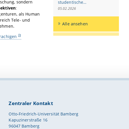
rschung, sondern
studentische…
pektiven
:
05.02.2026
agenturen, als Human
reich Tele- und
Alle ansehen
nehmen.
rachigen
Zentraler Kontakt
Otto-Friedrich-Universität Bamberg
Kapuzinerstraße 16
96047 Bamberg