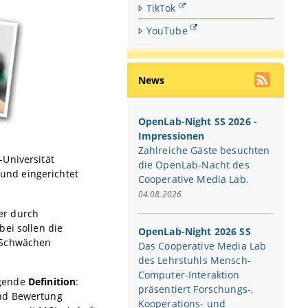
TikTok
YouTube
News
OpenLab-Night SS 2026 -
Impressionen
Zahlreiche Gäste besuchten
-Universität
die OpenLab-Nacht des
und eingerichtet
Cooperative Media Lab.
04.08.2026
er durch
ei sollen die
OpenLab-Night 2026 SS
e Schwächen
Das Cooperative Media Lab
des Lehrstuhls Mensch-
Computer-Interaktion
olgende
Definition
:
präsentiert Forschungs-,
und Bewertung
Kooperations- und