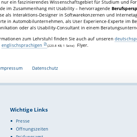
t nur ein faszinierendes Wissenschaftsgebiet für Studium und Fo
rade im Zusammenhang mit Usability – hervorragende
Berufspers
se als Interaktions-Designer in Softwarekonzernen und Internet
rte in Automobilunternehmen, als User Experience-Experte im Be
ikation oder als Usability-Consultant in einem Beratungsunter
ormationen zum Lehrstuhl finden Sie auch auf unseren
deutschsp
d
englischsprachigen
Flyer.
(220.8 KB, 1 Seite)
Impressum
Datenschutz
Wichtige Links
Presse
Öffnungszeiten
Prüfungsamt