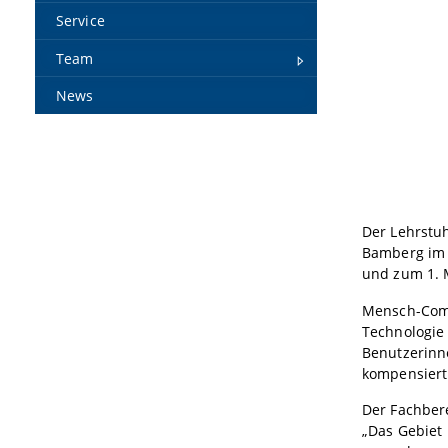
Service
Team
News
Der Lehrstuh
Bamberg im 
und zum 1. 
Mensch-Comp
Technologie 
Benutzerinn
kompensier
Der Fachbere
„Das Gebiet