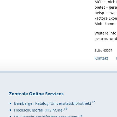
MCI ist nich
bietet – ge
beispielswei
Factors-Expe
Mobilkommun
Weitere Inf
un
(220.8 KB)
Seite 45557
Kontakt
Zentrale Online-Services
Bamberger Katalog (Universitätsbibliothek)
Hochschulportal (HISinOne)
FIS (Forschungsinformationssystem)