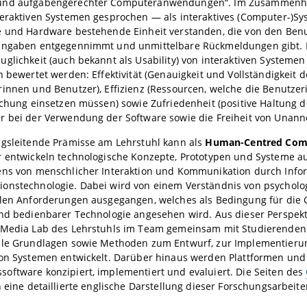
und aufgabengerechter Computeranwendungen“. Im Zusammenhan
eraktiven Systemen gesprochen — als interaktives (Computer-)Sy
e und Hardware bestehende Einheit verstanden, die von den Ben
ingaben entgegennimmt und unmittelbare Rückmeldungen gibt. 
glichkeit (auch bekannt als Usability) von interaktiven Systeme
n bewertet werden: Effektivität (Genauigkeit und Vollständigkeit d
rinnen und Benutzer), Effizienz (Ressourcen, welche die Benutze
ichung einsetzen müssen) sowie Zufriedenheit (positive Haltung 
r bei der Verwendung der Software sowie die Freiheit von Unan
ngsleitende Prämisse am Lehrstuhl kann als
Human-Centred Com
r entwickeln technologische Konzepte, Prototypen und Systeme a
ens von menschlicher Interaktion und Kommunikation durch Info
onstechnologie. Dabei wird von einem Verständnis von psycholog
llen Anforderungen ausgegangen, welches als Bedingung für die 
und bedienbarer Technologie angesehen wird. Aus dieser Perspek
 Media Lab des Lehrstuhls im Team gemeinsam mit Studierenden
lle Grundlagen sowie Methoden zum Entwurf, zur Implementieru
on Systemen entwickelt. Darüber hinaus werden Plattformen und 
oftware konzipiert, implementiert und evaluiert. Die Seiten des
 eine detaillierte englische Darstellung dieser Forschungsarbeit