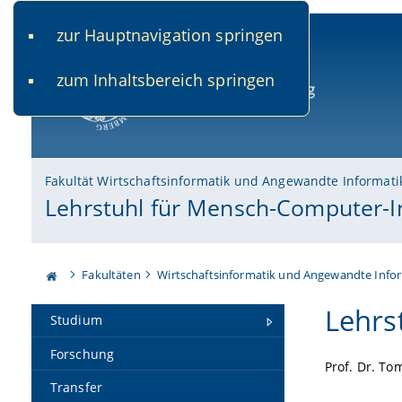
zur Hauptnavigation springen
www.uni-bamberg.de
univis.uni-bamberg.de
fis.u
zum Inhaltsbereich springen
Universität Bamberg
Fakultät Wirtschaftsinformatik und Angewandte Informati
Lehrstuhl für Mensch-Computer-I
Fakultäten
Wirtschaftsinformatik und Angewandte Info
Lehrs
Studium
Forschung
Prof. Dr. To
Transfer