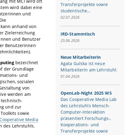
g mit MCI wird oft
Transferprojekte sowie
stem wird dabei eine
studentische…
utzerinnen und
02.07.2026
Die
n kann anhand von
er Zielerreichung
IRD-Stammtisch
rinnen und Benutzer
25.06.2026
der Benutzerinnen
nehmlichkeiten).
Neue Mitarbeiterin
puting
bezeichnet
Agata Gulska ist neue
uf der Grundlage
Mitarbeiterin am Lehrstuhl.
rmations- und
01.04.2026
ischen, sozialen
Gestaltung von
OpenLab-Night 2025 WS
tive werden am
Das Cooperative Media Lab
 technisch-
des Lehrstuhls Mensch-
ng und zur
Computer-Interaktion
Toolkits sowie
präsentiert Forschungs-,
Cooperative Media
Kooperations- und
en des Lehrstuhls.
Transferprojekte sowie