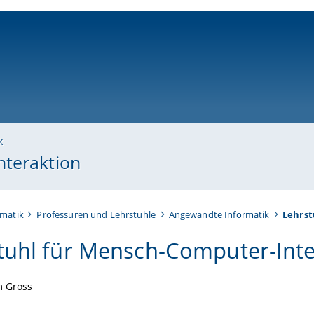
ni-bamberg.de
k
nteraktion
rmatik
Professuren und Lehrstühle
Angewandte Informatik
Lehrst
tuhl für Mensch-Computer-Inte
m Gross