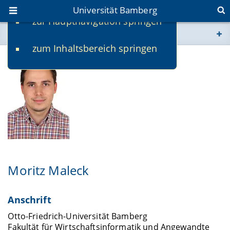
Universität Bamberg
zur Hauptnavigation springen
Sie befinden sich hier:
zum Inhaltsbereich springen
www.uni-bamberg.de
univis.uni-bamberg.de
fis.uni-bamberg.de
Moritz Maleck
Anschrift
Otto-Friedrich-Universität Bamberg
Fakultät für Wirtschaftsinformatik und Angewandte