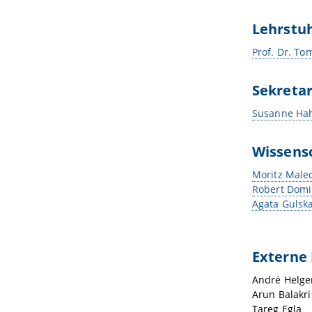
Lehrstu
Prof. Dr. To
Sekreta
Susanne Ha
Wissensc
Moritz Male
Robert Domi
Agata Gulsk
Externe
André Helge
Arun Balakr
Tareg Egla