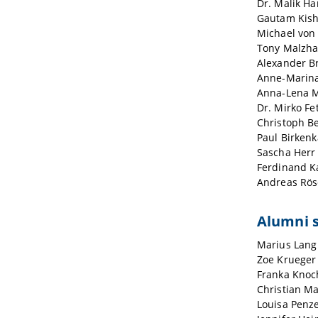
Dr. Malik Ha
Gautam Kish
Michael von
Tony Malzha
Alexander B
Anne-Marin
Anna-Lena M
Dr. Mirko Fe
Christoph 
Paul Birken
Sascha Herr
Ferdinand K
Andreas Rö
Alumni s
Marius Lang
Zoe Krueger
Franka Knoc
Christian Ma
Louisa Penze