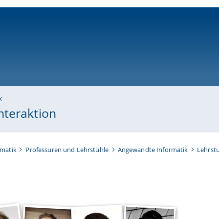
ni-bamberg.de
k
nteraktion
rmatik
Professuren und Lehrstühle
Angewandte Informatik
Lehrst