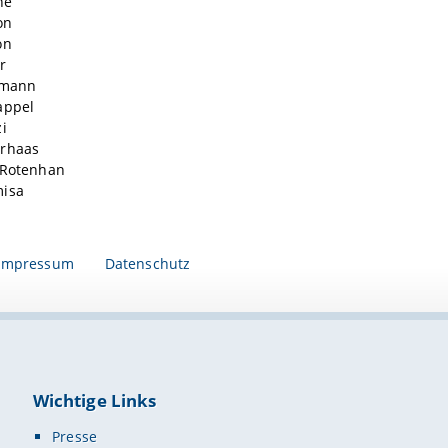
ne
on
on
r
lmann
appel
i
rhaas
n Rotenhan
misa
Impressum
Datenschutz
Wichtige Links
Presse