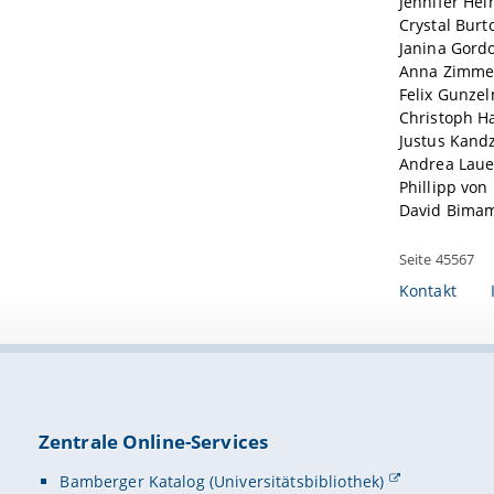
Jennifer Hei
Crystal Burt
Janina Gord
Anna Zimme
Felix Gunze
Christoph H
Justus Kandz
Andrea Laue
Phillipp vo
David Bima
Seite 45567
Kontakt
Zentrale Online-Services
Bamberger Katalog (Universitätsbibliothek)