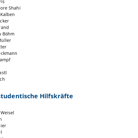
ris
ore Shahi
 Kalben
cker
rand
a Böhm
üller
tter
Beckmann
kampf
astl
sch
tudentische Hilfskräfte
 Weisel
h
ier
l