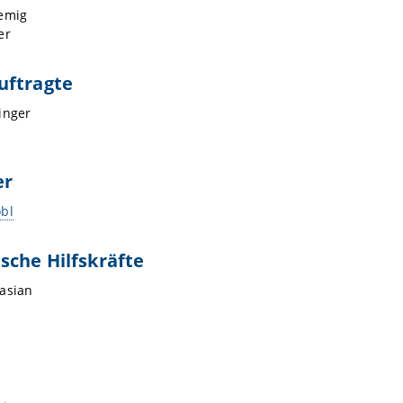
emig
er
uftragte
inger
er
bl
sche Hilfskräfte
asian