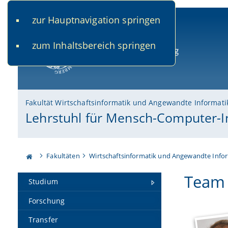
zur Hauptnavigation springen
www.uni-bamberg.de
univis.uni-bamberg.de
fis.u
zum Inhaltsbereich springen
Universität Bamberg
Fakultät Wirtschaftsinformatik und Angewandte Informati
Lehrstuhl für Mensch-Computer-I
Fakultäten
Wirtschaftsinformatik und Angewandte Info
Team
Studium
Forschung
Transfer