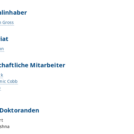
hlinhaber
m Gross
riat
hn
haftliche Mitarbeiter
ck
nic Cobb
a
 Doktoranden
rt
ishna