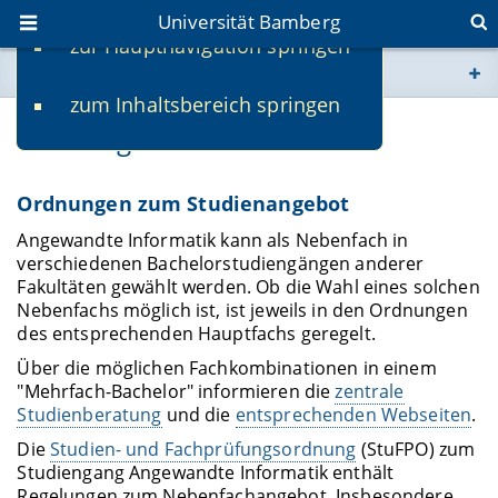
Universität Bamberg
zur Hauptnavigation springen
Sie befinden sich hier:
zum Inhaltsbereich springen
www.uni-bamberg.de
Ordnungen und Dokumente
univis.uni-bamberg.de
Ordnungen zum Studienangebot
fis.uni-bamberg.de
Angewandte Informatik kann als Nebenfach in
verschiedenen Bachelorstudiengängen anderer
Fakultäten gewählt werden. Ob die Wahl eines solchen
Nebenfachs möglich ist, ist jeweils in den Ordnungen
des entsprechenden Hauptfachs geregelt.
Über die möglichen Fachkombinationen in einem
"Mehrfach-Bachelor" informieren die
zentrale
Studienberatung
und die
entsprechenden Webseiten
.
Die
Studien- und Fachprüfungsordnung
(StuFPO) zum
Studiengang Angewandte Informatik enthält
Regelungen zum Nebenfachangebot. Insbesondere