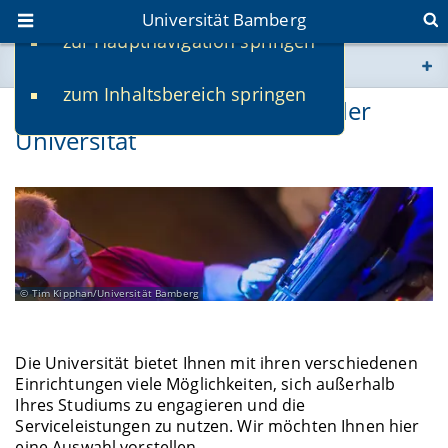
Universität Bamberg
zur Hauptnavigation springen
Sie befinden sich hier:
zum Inhaltsbereich springen
www.uni-bamberg.de
Freizeit und Engagement an der
Universität
univis.uni-bamberg.de
fis.uni-bamberg.de
Tim Kipphan/Universität Bamberg
Die Universität bietet Ihnen mit ihren verschiedenen
Einrichtungen viele Möglichkeiten, sich außerhalb
Ihres Studiums zu engagieren und die
Serviceleistungen zu nutzen. Wir möchten Ihnen hier
eine Auswahl vorstellen.