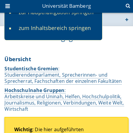
Universität Bamberg
zur Hauptnavigation springen
Sie befinden sich hier:
zum Inhaltsbereich springen
www.uni-bamberg.de
Studentisches Engagement
univis.uni-bamberg.de
Übersicht
fis.uni-bamberg.de
Studentische Gremien
:
Studierendenparlament, Sprecherinnen- und
Sprecherrat, Fachschaften der einzelnen Fakultäten
Hochschulnahe Gruppen
:
Arbeitskreise und Uninah, Helfen, Hochschulpolitik,
Journalismus, Religionen, Verbindungen, Weite Welt,
Wirtschaft
Wichtig
: Die hier aufgeführten