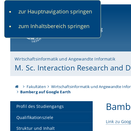
zur Hauptnavigation springen
www.uni-bamberg.de
univis.uni-bamberg.de
fis.u
zum Inhaltsbereich springen
Universität Bamberg
Wirtschaftsinformatik und Angewandte Informatik
M. Sc. Interaction Research and 
Fakultäten
Wirtschaftsinformatik und Angewandte Info
Bamberg auf Google Earth
Bambe
Profil des Studiengangs
Qualifikationsziele
Link zu Goog
Struktur und Inhalt