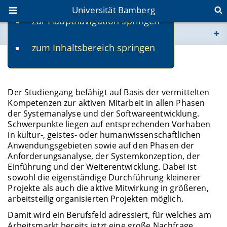
Universität Bamberg
zur Hauptnavigation springen
Sie befinden sich hier:
zum Inhaltsbereich springen
www.uni-bamberg.de
Nach dem Studium
univis.uni-bamberg.de
Der Studiengang befähigt auf Basis der vermittelten
Kompetenzen zur aktiven Mitarbeit in allen Phasen
fis.uni-bamberg.de
der Systemanalyse und der Softwareentwicklung.
Schwerpunkte liegen auf entsprechenden Vorhaben
in kultur-, geistes- oder humanwissenschaftlichen
Anwendungsgebieten sowie auf den Phasen der
Anforderungsanalyse, der Systemkonzeption, der
Einführung und der Weiterentwicklung. Dabei ist
sowohl die eigenständige Durchführung kleinerer
Projekte als auch die aktive Mitwirkung in größeren,
arbeitsteilig organisierten Projekten möglich.
Damit wird ein Berufsfeld adressiert, für welches am
Arbeitsmarkt bereits jetzt eine große Nachfrage