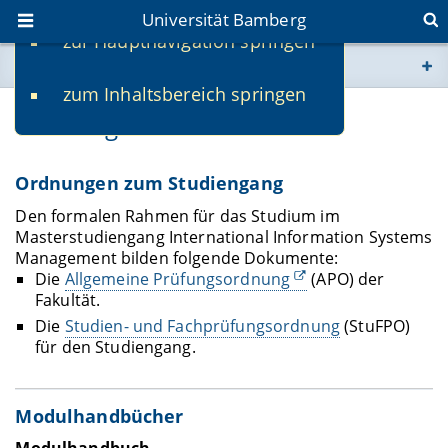
Universität Bamberg
zur Hauptnavigation springen
Sie befinden sich hier:
zum Inhaltsbereich springen
www.uni-bamberg.de
Ordnungen und Dokumente
univis.uni-bamberg.de
Ordnungen zum Studiengang
fis.uni-bamberg.de
Den formalen Rahmen für das Studium im
Masterstudiengang International Information Systems
Management bilden folgende Dokumente:
Die
Allgemeine Prüfungsordnung
(APO) der
Fakultät.
Die
Studien- und Fachprüfungsordnung
(StuFPO)
für den Studiengang.
Modulhandbücher