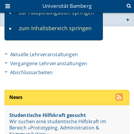
Universität Bamberg
zur Hauptnavigation springen
Sie befinden sich hier:
zum Inhaltsbereich springen
www.uni-bamberg.de
Studium
univis.uni-bamberg.de
Aktuelle Lehrveranstaltungen
fis.uni-bamberg.de
Vergangene Lehrveranstaltungen
Abschlussarbeiten
News
Studentische Hilfskraft gesucht
Wir suchen eine studentische Hilfskraft im
Bereich »Prototyping, Administration &
Kommunikation«