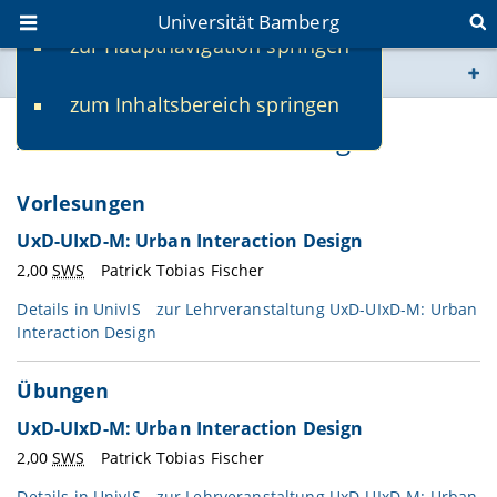
Universität Bamberg
zur Hauptnavigation springen
Sie befinden sich hier:
zum Inhaltsbereich springen
www.uni-bamberg.de
Aktuelle Lehrveranstaltungen
univis.uni-bamberg.de
Vorlesungen
fis.uni-bamberg.de
UxD-UIxD-M: Urban Interaction Design
2,00
SWS
Patrick Tobias Fischer
Details in
UnivIS
zur Lehrveranstaltung UxD-UIxD-M: Urban
Interaction Design
Übungen
UxD-UIxD-M: Urban Interaction Design
2,00
SWS
Patrick Tobias Fischer
Details in
UnivIS
zur Lehrveranstaltung UxD-UIxD-M: Urban