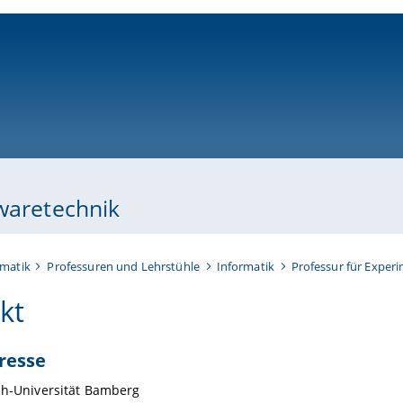
ni-bamberg.de
twaretechnik
rmatik
Professuren und Lehrstühle
Informatik
Professur für Exper
kt
resse
ch-Universität Bamberg