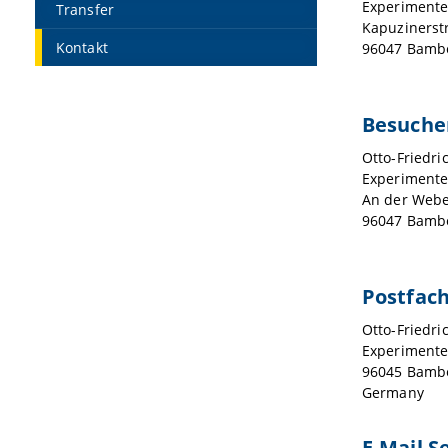
Experimente
Transfer
Kapuzinerst
Kontakt
96047 Bamb
Besuche
Otto-Friedri
Experimente
An der Webe
96047 Bamb
Postfac
Otto-Friedri
Experimente
96045 Bamb
Germany
E-Mail S