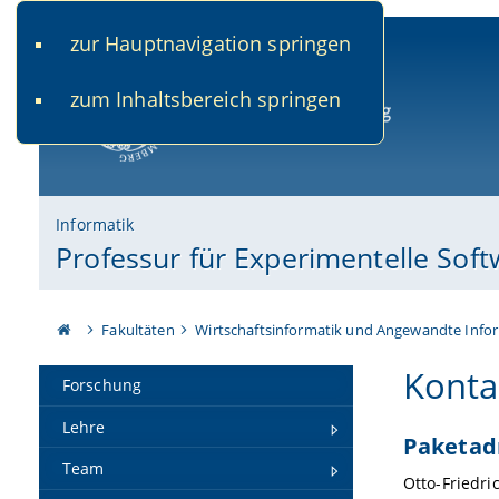
zur Hauptnavigation springen
www.uni-bamberg.de
univis.uni-bamberg.de
fis.u
zum Inhaltsbereich springen
Universität Bamberg
Informatik
Professur für Experimentelle Sof
Fakultäten
Wirtschaftsinformatik und Angewandte Info
Konta
Forschung
Lehre
Paketad
Team
Otto-Friedri