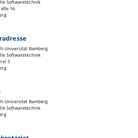
lle Softwaretechnik
raße 16
erg
radresse
ch-Universität Bamberg
lle Softwaretechnik
rei 5
erg
h
ch-Universität Bamberg
lle Softwaretechnik
erg
ekretariat