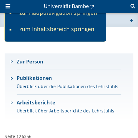
Universität Bamberg
zur Hauptnavigation springen
Sie befinden sich hier:
zum Inhaltsbereich springen
www.uni-bamberg.de
Prof. Dr. Elmar Sinz
univis.uni-bamberg.de
Zur Person
fis.uni-bamberg.de
Publikationen
Überblick über die Publikationen des Lehrstuhls
Arbeitsberichte
Überblick über Arbeitsberichte des Lehrstuhls
Seite 126356